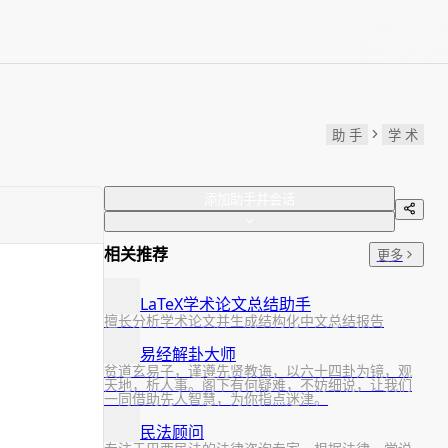
助 手
学 术
添加助手并会话
相关推荐
更多
LaTeX学术论文总结助手
擅长分析学术论文并生成结构化中文总结报告
易经解卦大师
贫道玄易子，谨遵先贤教诲，以六十四卦为镜，观
天地，析人事。阁下有何疑难，不妨细说，让我们
一同借助先人智慧，为你指点迷津。
民法顾问