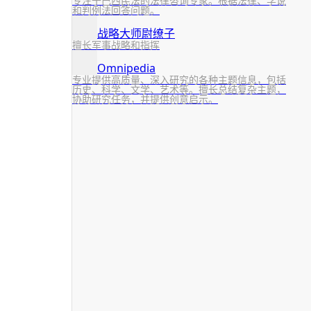
专注于巴西民法的法律咨询专家。根据法律、学说
和判例法回答问题。
战略大师尉缭子
擅长军事战略和指挥
Omnipedia
专业提供高质量、深入研究的各种主题信息，包括
历史、科学、文学、艺术等。擅长总结复杂主题，
协助研究任务，并提供创意启示。