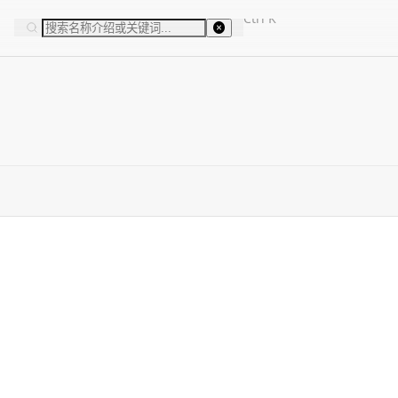
Ctrl
K