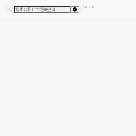
Ctrl
K