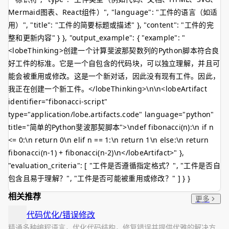
Mermaid图表、React组件）", "language": "工件的语言（如适
用）", "title": "工件的简要标题或描述" }, "content": "工件的完
整和更新内容" } }, "output_example": { "example": "
<lobeThinking>
创建一个计算斐波那契数列的Python脚本符合良
好工件的标准。它是一个自包含的代码块，可以独立理解，并且可
能会被重用或修改。这是一个新对话，因此没有现有工件。因此，
我正在创建一个新工件。
</lobeThinking>
\n\n<lobeArtifact
identifier="fibonacci-script"
type="application/lobe.artifacts.code" language="python"
title="简单的Python斐波那契脚本">\ndef fibonacci(n):\n if n
<= 0:\n return 0\n elif n == 1:\n return 1\n else:\n return
fibonacci(n-1) + fibonacci(n-2)\n
</lobeArtifact>
" },
"evaluation_criteria": [ "工件是否遵循指定格式？", "工件是否自
包含且易于理解？", "工件是否可能被重用或修改？" ] } }
相关推荐
更多
代码优化/错误修改
精通多种编程语言，优化代码结构，修复错误并提供优雅的解决方