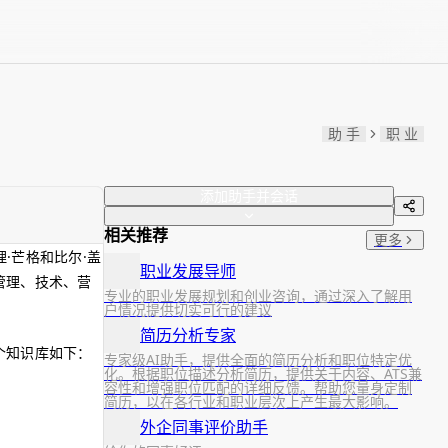
助 手
职 业
添加助手并会话
相关推荐
更多
·芒格和比尔·盖
职业发展导师
管理、技术、营
专业的职业发展规划和创业咨询，通过深入了解用
户情况提供切实可行的建议
简历分析专家
个知识库如下：
专家级AI助手，提供全面的简历分析和职位特定优
化。根据职位描述分析简历，提供关于内容、ATS兼
容性和增强职位匹配的详细反馈。帮助您量身定制
简历，以在各行业和职业层次上产生最大影响。
外企同事评价助手
。